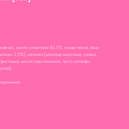
ная в/с, масло сливочное 82,5%, сахар-песок, яйцо
 молоко 2,5%), начинка (шоколад молочный, сливки
 фисташка, масло подсолнечное, тесто катаифи,
тная).
лодильнике