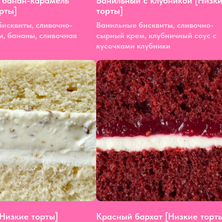
 банан-карамель
Ванильный с клубникой [Низк
рты]
торты]
исквиты, сливочно-
Ванильные бисквиты, сливочно-
, бананы, сливочная
сырный крем, клубничный соус с
кусочками клубники
Низкие торты]
Красный бархат [Низкие торт