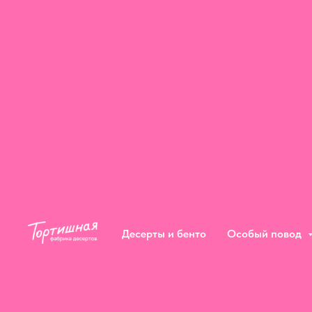
Десерты и бенто
Особый повод
Десерты и бенто
Особый повод