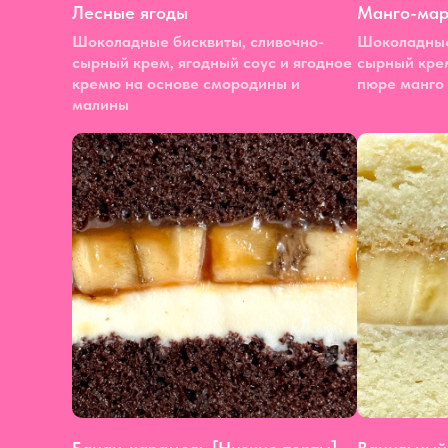
Лесные ягоды
Манго-мар
Шоколадные бисквиты, сливочно-
Шоколадные
сырный крем, ягодный соус и ягодное
сырный крем
кремю на основе смородины и
пюре манго
малины