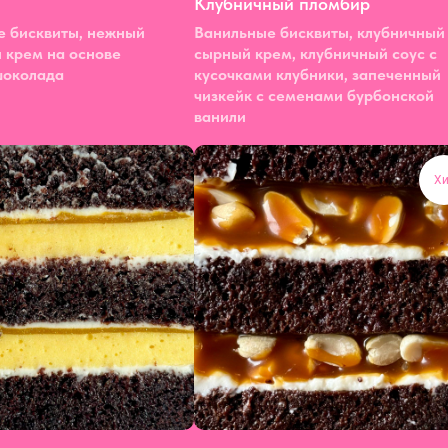
Клубничный пломбир
 бисквиты, нежный
Ванильные бисквиты, клубничный
 крем на основе
сырный крем, клубничный соус с
шоколада
кусочками клубники, запеченный
чизкейк с семенами бурбонской
ванили
Хи