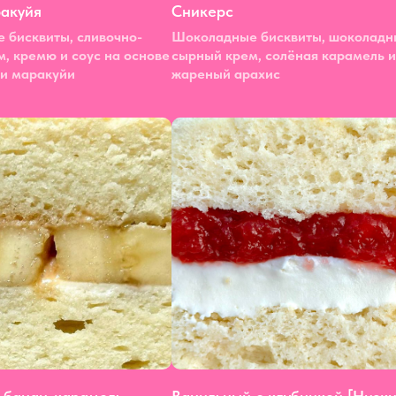
акуйя
Сникерс
 бисквиты, сливочно-
Шоколадные бисквиты, шоколадн
, кремю и соус на основе
сырный крем, солёная карамель и
 и маракуйи
жареный арахис