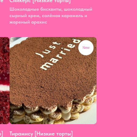
ие
Сникерс [Низкие торты]
Шоколадные бисквиты, шоколадный
сырный крем, солёная карамель и
жареный арахис
New
ы]
Тирамису [Низкие торты]