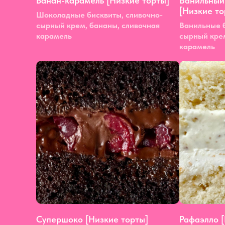
Банан-карамель [Низкие торты]
Ванильный
[Низкие то
Шоколадные бисквиты, сливочно-
сырный крем, бананы, сливочная
Ванильные б
карамель
сырный крем
карамель
Супершоко [Низкие торты]
Рафаэлло [