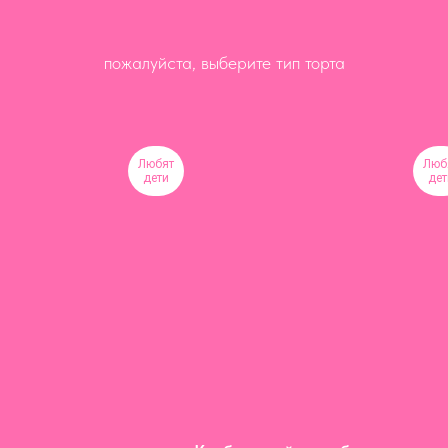
пожалуйста, выберите тип торта
Любят
Люб
дети
дет