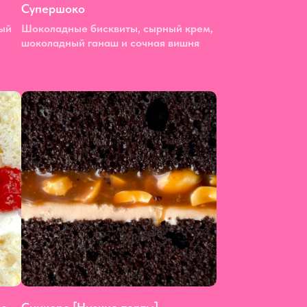
Супершоко
ый
Шоколадные бисквиты, сырный крем,
шоколадный ганаш и сочная вишня