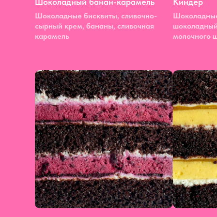
Шоколадный банан-карамель
Киндер
Шоколадные бисквиты, сливочно-
Шоколадные
сырный крем, бананы, сливочная
шоколадный
карамель
молочного 