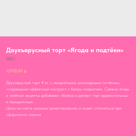
Двухъярусный торт «Ягода и подтёки»
SKU:
12935,00
р.
Двухъярусный торт 4 кг. с аккуратными шоколадными потёками,
создающими эффектный контраст с белым покрытием. Свежие ягоды
и зелёные акценты добавляют объёма и делают торт выразительным
и праздничным.
Цена на сайте указана ориентировочно и может отличаться при
оформлении заказа