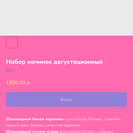
Набор начинок дегустационный
SKU:
1950,00
р.
Беру!
Шоколадный банан карамель-
шоколадный бисквит, сливочно-
сырный крем, бананы, сливочная карамель.
Шоколадный лесные ягоды-
шоколадный бисквит, сливочно-