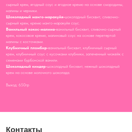
сырный крем, ягодный соус и ягодное кремю на основе смородины,
малины и черники.
Шоколадный манго-маракуйя-
шоколадный бисквит, сливочно-
сырный крем, кремю манго-маракуйя соус.
Ванильный кокос-малина-
ванильный бисквит, сливочно-сырный
крем, кокосовое кремю, малиновый соус на основе перетертой
малины с косточками.
Клубничный пломбир-
ванильный бисквит, клубничный сырный
крем, клубничный соус с кусочками клубники, запеченный чизкейк с
семенами бурбонской ванили.
Шоколадный киндер-
шоколадный бисквит, нежный шоколадный
крем на основе молочного шоколада.
Выход: 650гр
Контакты