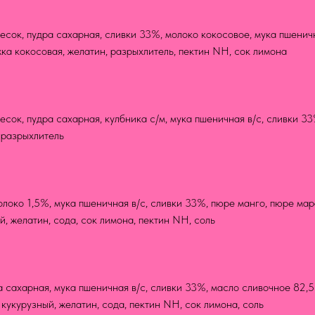
есок, пудра сахарная, сливки 33%, молоко кокосовое, мука пшенич
ка кокосовая, желатин, разрыхлитель, пектин NH, сок лимона
есок, пудра сахарная, кулбника с/м, мука пшеничная в/с, сливки 3
 разрыхлитель
олоко 1,5%, мука пшеничная в/с, сливки 33%, пюре манго, пюре ма
, желатин, сода, сок лимона, пектин NH, соль
а сахарная, мука пшеничная в/с, сливки 33%, масло сливочное 82,5
кукурузный, желатин, сода, пектин NH, сок лимона, соль