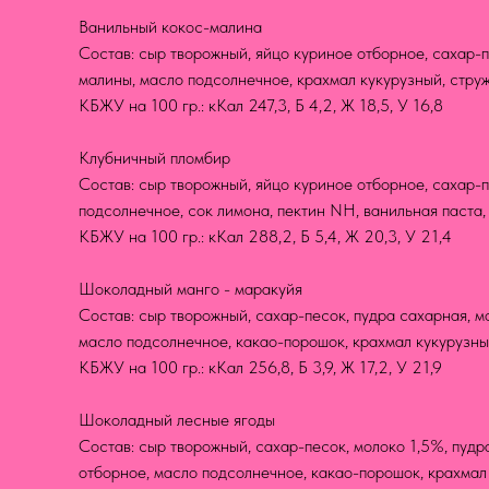
Ванильный кокос-малина
Состав: сыр творожный, яйцо куриное отборное, сахар-п
малины, масло подсолнечное, крахмал кукурузный, струж
КБЖУ на 100 гр.: кКал 247,3, Б 4,2, Ж 18,5, У 16,8
Клубничный пломбир
Состав: сыр творожный, яйцо куриное отборное, сахар-п
подсолнечное, сок лимона, пектин NH, ванильная паста,
КБЖУ на 100 гр.: кКал 288,2, Б 5,4, Ж 20,3, У 21,4
Шоколадный манго - маракуйя
Состав: сыр творожный, cахар-песок, пудра сахарная, м
масло подсолнечное, какао-порошок, крахмал кукурузный
КБЖУ на 100 гр.: кКал 256,8, Б 3,9, Ж 17,2, У 21,9
Шоколадный лесные ягоды
Состав: сыр творожный, cахар-песок, молоко 1,5%, пудр
отборное, масло подсолнечное, какао-порошок, крахмал 