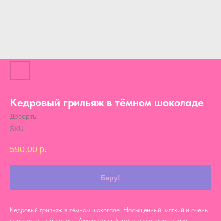
Кедровый грильяж в тёмном шоколаде
Десерты
SKU:
590,00
р.
Беру!
Кедровый грильяж в тёмном шоколаде. Насыщенный, мягкий и очень
выразительный десерт. Аккуратный формат для подарков или