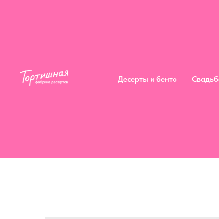
Десерты и бенто
Сва
Десерты и бенто
Свадьб