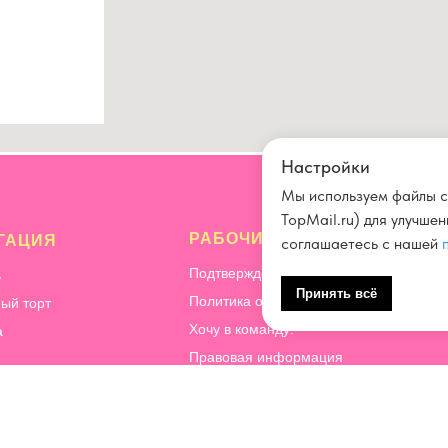
Настройки
Мы используем файлы c
TopMail.ru) для улучше
РАБОЧИЕ ВОПРОСЫ
ГАЦИЯ
соглашаетесь с нашей
Подтверждение и отмена заказа
ь
Принять всё
Политика обработки персональных да
ый торт
Хочу в команду!
а
Правовая информация
Способы оплаты
ация
Почему мы готовим десерты без перча
ичество
КБЖУ
орительность