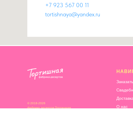
+7 923 567 00 11
tortishnaya@yandex.ru
НАВИ
Заказат
Свадебн
Доставк
© 2018-2026
О нас
фабрика десертов Тортишная
Информ
Сотрудн
Благотв