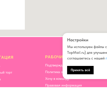
Настройки
Мы используем файлы c
TopMail.ru) для улучше
РАБОЧИЕ ВОПРОСЫ
ГАЦИЯ
соглашаетесь с нашей
Подтверждение и отмена заказа
ь
Принять всё
Политика обработки персональных да
ый торт
Хочу в команду!
а
Правовая информация
Способы оплаты
ация
Почему мы готовим десерты без перча
ичество
КБЖУ
орительность