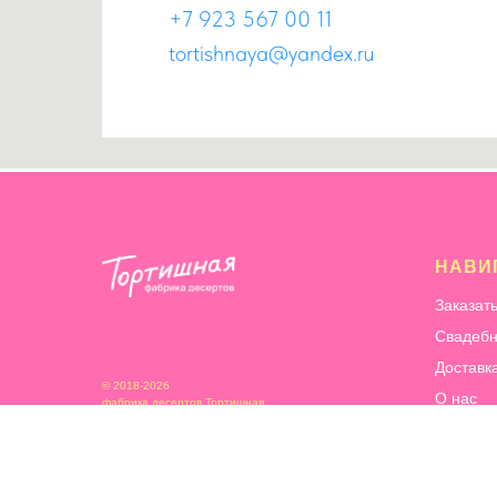
+7 923 567 00 11
tortishnaya@yandex.ru
НАВИ
Заказат
Свадебн
Доставк
© 2018-2026
О нас
фабрика десертов Тортишная
Информ
Сотрудн
Благотв