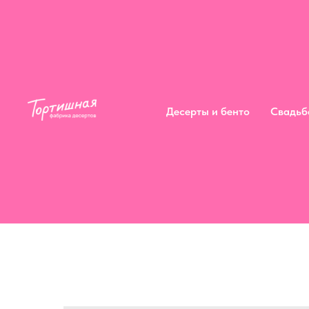
Десерты и бенто
Сва
Десерты и бенто
Свадьб