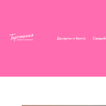
Десерты и бенто
Сва
Десерты и бенто
Свадьб