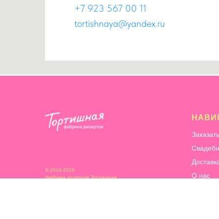
+7 923 567 00 11
tortishnaya@yandex.ru
НАВИ
Заказат
Свадебн
Доставк
© 2018-2026
О нас
фабрика десертов Тортишная
Информ
Сотрудн
Благотв