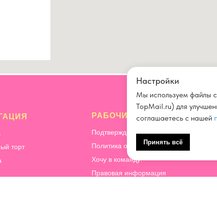
Настройки
Мы используем файлы c
TopMail.ru) для улучше
РАБОЧИЕ ВОПРОСЫ
ГАЦИЯ
соглашаетесь с нашей
Подтверждение и отмена заказа
ь
Принять всё
Политика обработки персональных да
ый торт
Хочу в команду!
а
Правовая информация
Способы оплаты
ация
Почему мы готовим десерты без перча
ичество
КБЖУ
орительность