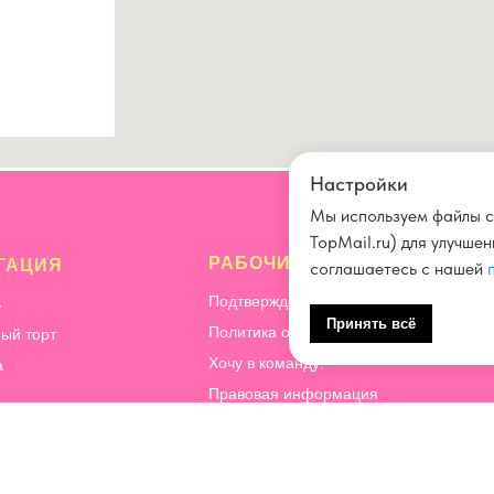
Настройки
Мы используем файлы c
TopMail.ru) для улучше
РАБОЧИЕ ВОПРОСЫ
ГАЦИЯ
соглашаетесь с нашей
Подтверждение и отмена заказа
ь
Принять всё
Политика обработки персональных да
ый торт
Хочу в команду!
а
Правовая информация
Способы оплаты
ация
Почему мы готовим десерты без перча
ичество
КБЖУ
орительность