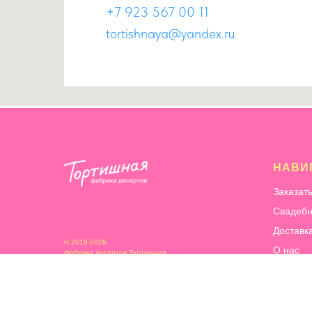
+7 923 567 00 11
tortishnaya@yandex.ru
НАВИ
Заказат
Свадебн
Доставк
© 2018-2026
О нас
фабрика десертов Тортишная
Информ
Сотрудн
Благотв