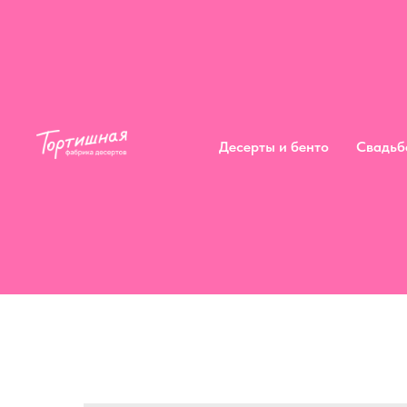
Десерты и бенто
Сва
Десерты и бенто
Свадьб