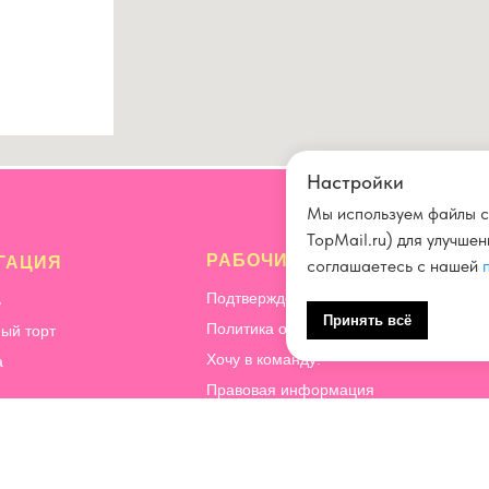
Настройки
Мы используем файлы c
TopMail.ru) для улучше
РАБОЧИЕ ВОПРОСЫ
ГАЦИЯ
соглашаетесь с нашей
Подтверждение и отмена заказа
ь
Принять всё
Политика обработки персональных да
ый торт
Хочу в команду!
а
Правовая информация
Способы оплаты
ация
Почему мы готовим десерты без перча
ичество
КБЖУ
орительность