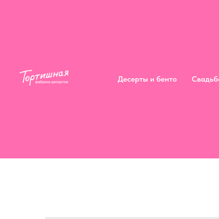
Десерты и бенто
Сва
Десерты и бенто
Свадьб