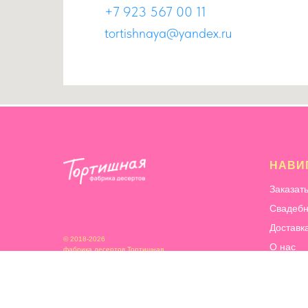
+7 923 567 00 11
tortishnaya@yandex.ru
НАВИ
Заказат
Свадебн
Доставк
© 2018-2026
О нас
фабрика десертов Тортишная
Информ
Сотрудн
Благотв