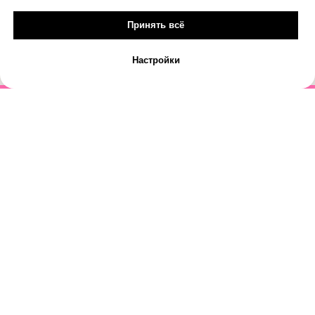
Принять всё
Настройки
© 2018-2026
фабрика десертов Тортишная
НАВИГАЦИЯ
СВЯЗАТЬСЯ С НАМИ
Заказать
+7 923 567 00 11
Свадебный торт
+7 (3842) 67 00 11
Доставка