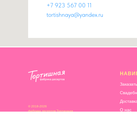
+7 923 567 00 11
tortishnaya@yandex.ru
НАВИ
Заказат
Свадебн
Доставк
© 2018-2026
О нас
фабрика десертов Тортишная
Информ
Сотрудн
Благотв