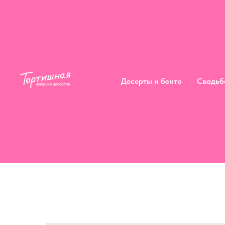
Десерты и бенто
Сва
Десерты и бенто
Свадьб