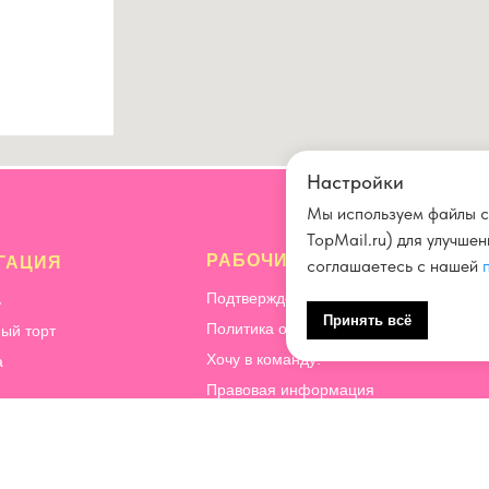
Настройки
Мы используем файлы c
TopMail.ru) для улучше
РАБОЧИЕ ВОПРОСЫ
ГАЦИЯ
соглашаетесь с нашей
Подтверждение и отмена заказа
ь
Принять всё
Политика обработки персональных да
ый торт
Хочу в команду!
а
Правовая информация
Способы оплаты
ация
Почему мы готовим десерты без перча
ичество
КБЖУ
орительность