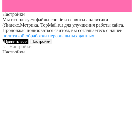
Настройки
Мы используем файлы cookie и сервисы аналитики
(Яндекс.Метрика, TopMail.ru) для улучшения работы сайта.
Продолжая пользоваться сайтом, вы соглашаетесь с нашей
политикой обработки персональных данных
Принять всё
Настройки
Настройки
Настройки
Мы используем обязательные cookie для корректной работы
сайта — они включены всегда.
Остальные cookie — для статистики и маркетинга — вы
можете настроить сами.
Обязательные cookies
Эти cookies необходимы для того, чтобы вы могли
пользоваться сайтом и его функциями. Они не могут быть
отключены. Они устанавливаются в ответ на ваши действия,
например: установка настроек конфиденциальности, вход в
аккаунт или заполнение форм.
Аналитические cookies
Disabled
Эти cookies собирают информацию, чтобы помочь нам
понять, как используется наш сайт, насколько эффективны
наши маркетинговые кампании, а также чтобы мы могли