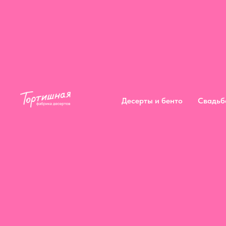
Десерты и бенто
Сва
Десерты и бенто
Свадьб