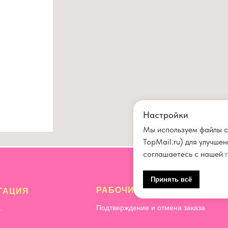
9
Настройки
Мы используем файлы c
TopMail.ru) для улучше
соглашаетесь с нашей
Принять всё
РАБОЧИЕ ВОПРОСЫ
ГАЦИЯ
Подтверждение и отмена заказа
ь
Политика обработки персональных да
ый торт