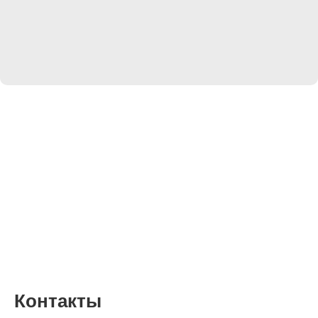
Рафаэлло [Низкие торты]
Начинка для низких итальянских тортов
Ванильные бисквиты, сливочно-сырный крем, ганаш рафаэлло
с дроблёным миндалём и кокосовой стружкой
Контакты